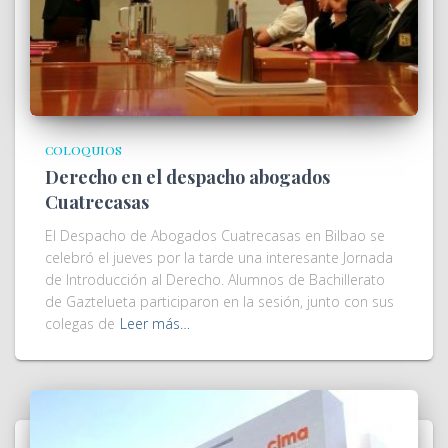
COLOQUIOS
Derecho en el despacho abogados
Cuatrecasas
El Despacho de Abogados Cuatrecasas en Bilbao se
celebró el jueves por la tarde una interesante Jornada
de Introducción al Derecho. Alumnos de Bachillerato
de Gaztelueta participaron en la sesión, junto con sus
colegas de
Leer más…