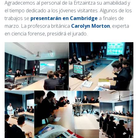
Agradecemos al personal de la Ertzaintza su amabilidad y
el tiempo dedicado a los jóvenes visitantes. Algunos de los
trabajos se
presentarán en Cambridge
a finales de
marzo. La profesora británica
Carolyn Morton
, experta
en ciencia forense, presidirá el jurado.