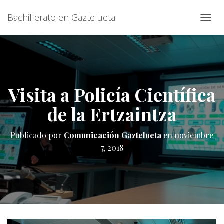
Bachillerato en Gaztelueta
C
A
M
B
I
A
R
Visita a Policía Científica
M
O
de la Ertzaintza
D
O
D
Publicado por
Comunicación Gaztelueta
en
noviembre
E
7, 2018
N
A
V
E
G
A
C
I