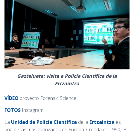
Ó
N
Gaztelueta: visita a Policía Científica de la
Ertzaintza
VÍDEO
proyecto Forensic Science
FOTOS
Instagram
La
Unidad de Policía Científica
de la
Ertzaintza
es
una de las más avanzadas de Europa. C
reada en 1990, es