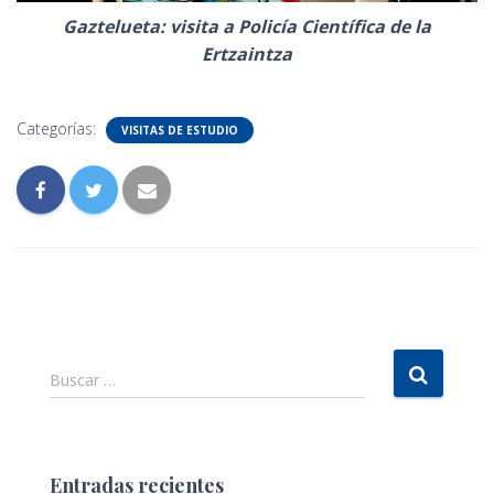
Gaztelueta: visita a Policía Científica de la
Ertzaintza
Categorías:
VISITAS DE ESTUDIO
B
Buscar …
u
s
c
a
Entradas recientes
r