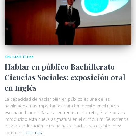
ENGLISH TALKS
Hablar en público Bachillerato
Ciencias Sociales: exposición oral
en Inglés
La capacidad de hablar bien en público es una de las
habilidades más importantes para tener éxito en el nuevo
escenario laboral. Para hacer frente a este reto, Gaztelueta ha
introducido esta nueva asignatura en el curriculum. Se extiende
desde la educación Primaria hasta Bachillerato. Tanto en 5º
como en
Leer más…