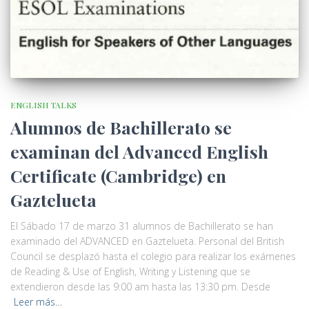
ENGLISH TALKS
Alumnos de Bachillerato se
examinan del Advanced English
Certificate (Cambridge) en
Gaztelueta
El Sábado 17 de marzo 31 alumnos de Bachillerato se han
examinado del ADVANCED en Gaztelueta. Personal del British
Council se desplazó hasta el colegio para realizar los exámenes
de Reading & Use of English, Writing y Listening que se
extendieron desde las 9:00 am hasta las 13:30 pm. Desde
Leer más…