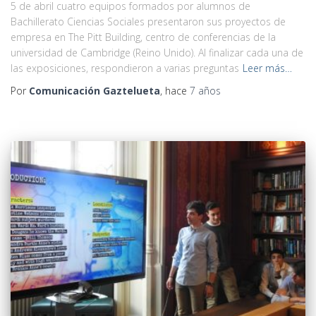
5 de abril cuatro equipos formados por alumnos de
Bachillerato Ciencias Sociales presentaron sus proyectos de
empresa en The Pitt Building, centro de conferencias de la
universidad de Cambridge (Reino Unido). Al finalizar cada una de
las exposiciones, respondieron a varias preguntas
Leer más…
Por
Comunicación Gaztelueta
, hace
7 años