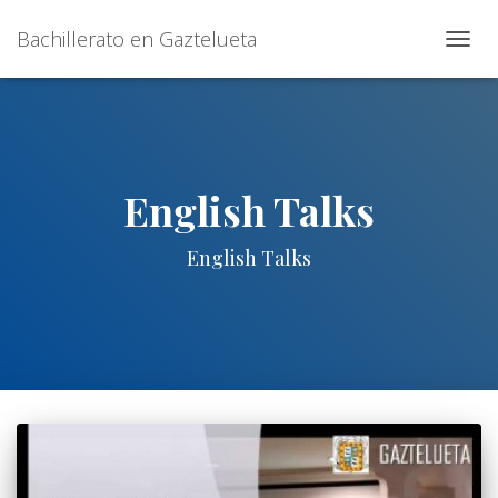
Bachillerato en Gaztelueta
CAMB
MOD
DE
NAVE
English Talks
English Talks