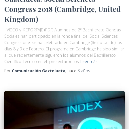
Congress 2018 (Cambridge, United
Kingdom)
VIDEO y REPORTAJE (PDF) Alumnos de 2º Bachillerato Ciencias
Sociales han participado en la ronda final del Social Sciences
Congress que se ha celebrado en Cambridge (Reino Unido) los
días 8 y 9 de Febrero. El programa en Cambridge ha sido similar
al que recientemente siguieron los alumnos del Bachillerato
Científico-Técnico en el presentaron los
Leer más…
Por
Comunicación Gaztelueta
, hace
8 años