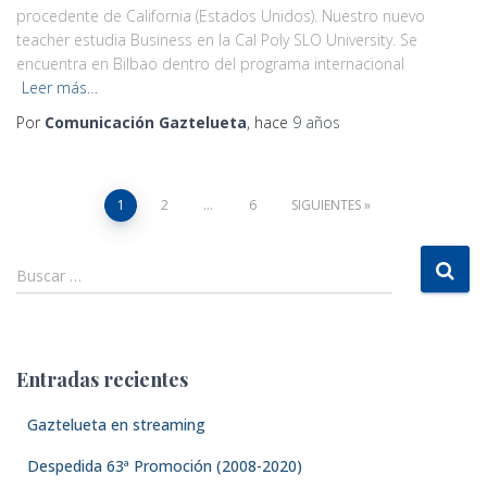
procedente de California (Estados Unidos). Nuestro nuevo
teacher estudia Business en la Cal Poly SLO University. Se
encuentra en Bilbao dentro del programa internacional
Leer más…
Por
Comunicación Gaztelueta
, hace
9 años
1
2
…
6
SIGUIENTES
Navegación
B
Buscar …
de
u
s
entradas
c
a
Entradas recientes
r
:
Gaztelueta en streaming
Despedida 63ª Promoción (2008-2020)