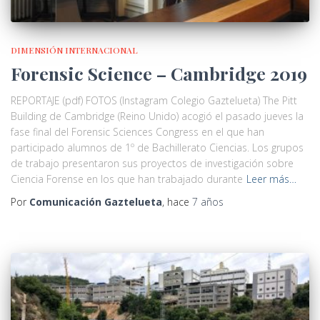
DIMENSIÓN INTERNACIONAL
Forensic Science – Cambridge 2019
REPORTAJE (pdf) FOTOS (Instagram Colegio Gaztelueta) The Pitt
Building de Cambridge (Reino Unido) acogió el pasado jueves la
fase final del Forensic Sciences Congress en el que han
participado alumnos de 1º de Bachillerato Ciencias. Los grupos
de trabajo presentaron sus proyectos de investigación sobre
Ciencia Forense en los que han trabajado durante
Leer más…
Por
Comunicación Gaztelueta
, hace
7 años