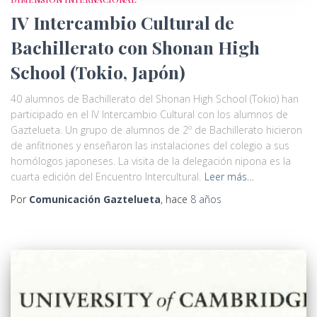
IV Intercambio Cultural de
Bachillerato con Shonan High
School (Tokio, Japón)
40 alumnos de Bachillerato del Shonan High School (Tokio) han
participado en el IV Intercambio Cultural con los alumnos de
Gaztelueta. Un grupo de alumnos de 2º de Bachillerato hicieron
de anfitriones y enseñaron las instalaciones del colegio a sus
homólogos japoneses. La visita de la delegación nipona es la
cuarta edición del Encuentro Intercultural.
Leer más…
Por
Comunicación Gaztelueta
, hace
8 años