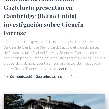
Gaztelueta presentan en
Cambridge (Reino Unido)
investigación sobre Ciencia
Forense
VIDEO FOLLETO (pdf) y ÁLBUM FOTOGRÁFICO The Pitt
Building de Cambridge (Reino Unido) acogió el pasado jueves 1
de febrero la fase final del Forensic Sciences Congress en el que
han participado alumnos de 2º de Bachillerato Ciencias. Los seis
grupos de trabajo presentaron sus proyectos de investigación
sobre Ciencia Forense en los que
Leer más…
Por
Comunicación Gaztelueta
, hace
9 años