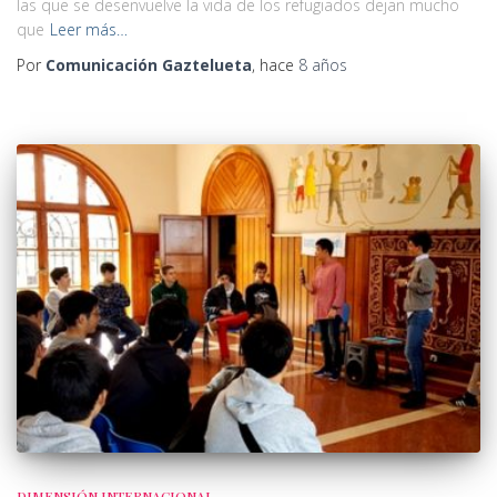
las que se desenvuelve la vida de los refugiados dejan mucho
que
Leer más…
Por
Comunicación Gaztelueta
, hace
8 años
DIMENSIÓN INTERNACIONAL