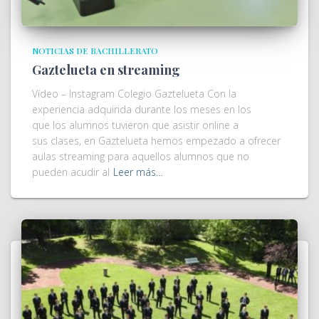
NOTICIAS DE BACHILLERATO
Gaztelueta en streaming
Vídeo – Instagram Colegio Gaztelueta Con la
experiencia adquirida durante los meses en los
que los alumnos tuvieron que asistir online a
sus clases, en Gaztelueta hemos empezado a ofrecer
aulas streaming para aquellos alumnos que no
pueden acudir al
Leer más…