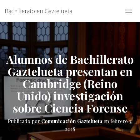
Bachillerato en Gaztelueta
C
A
M
B
I
A
R
Alumnos de Bachillerato
M
O
Gaztelueta presentan en
D
O
Cambridge (Reino
D
E
Unido) investigación
N
A
sobre Ciencia Forense
V
E
G
Publicado por
Comunicación Gaztelueta
en
febrero 3,
A
2018
C
I