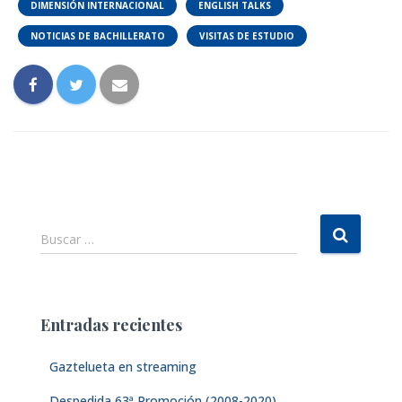
DIMENSIÓN INTERNACIONAL
ENGLISH TALKS
NOTICIAS DE BACHILLERATO
VISITAS DE ESTUDIO
B
Buscar …
u
s
c
a
Entradas recientes
r
:
Gaztelueta en streaming
Despedida 63ª Promoción (2008-2020)