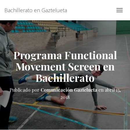
Bachillerato en Gaztelueta
C
A
M
B
I
A
R
Programa Functional
M
O
Movement Screen en
D
O
Bachillerato
D
E
N
Publicado por
Comunicación Gaztelueta
en
abril 13,
A
2018
V
E
G
A
C
I