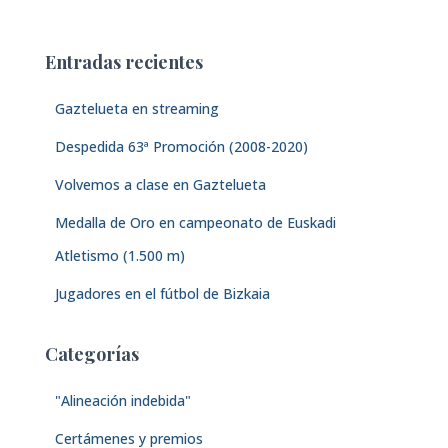
s
c
a
Entradas recientes
r
:
Gaztelueta en streaming
Despedida 63ª Promoción (2008-2020)
Volvemos a clase en Gaztelueta
Medalla de Oro en campeonato de Euskadi
Atletismo (1.500 m)
Jugadores en el fútbol de Bizkaia
Categorías
"Alineación indebida"
Certámenes y premios