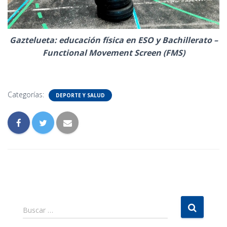
Gaztelueta: educación física en ESO y Bachillerato –
Functional Movement Screen (FMS)
Categorías:
DEPORTE Y SALUD
B
Buscar …
u