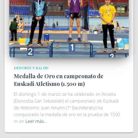
DEPORTE Y SALUD
Medalla de Oro en campeonato de
Euskadi Atletismo (1.500 m)
El domingo 1 de marzo se ha celebrado en Anoeta
(Donostia-San Sebastián) el campeonato de Euskadi
de Atletismo. Juan Amann (1º Bachillerato) ha
conquistado la medalla de oro en la prueba de 1500
m en
Leer más…