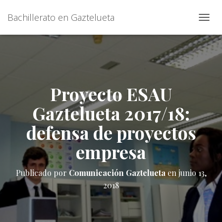
Bachillerato en Gaztelueta
C
A
M
B
I
A
R
Proyecto ESAU
M
O
Gaztelueta 2017/18:
D
O
defensa de proyectos
D
E
empresa
N
A
V
Publicado por
Comunicación Gaztelueta
en
junio 13,
E
2018
G
A
C
I