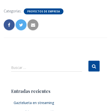
Categorías:
PROYECTOS DE EMPRESA
B
Buscar …
u
s
c
a
Entradas recientes
r
:
Gaztelueta en streaming