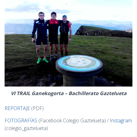
Ó
N
VI TRAIL Ganekogorta – Bachillerato Gaztelueta
REPORTAJE
(PDF)
FOTOGRAFÍAS
(Facebook Colegio Gaztelueta) /
Instagram
(colegio_gaztelueta)