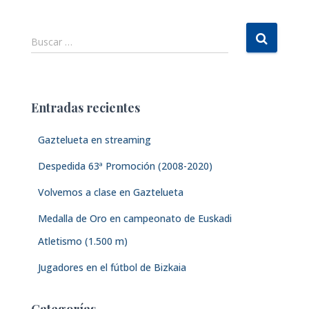
B
Buscar …
u
s
c
a
Entradas recientes
r
:
Gaztelueta en streaming
Despedida 63ª Promoción (2008-2020)
Volvemos a clase en Gaztelueta
Medalla de Oro en campeonato de Euskadi
Atletismo (1.500 m)
Jugadores en el fútbol de Bizkaia
Categorías