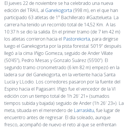
El jueves 22 de noviembre se ha celebrado una nueva
edición del TRAIL al
Ganekogorta
(998 m), en el que han
participado 63 atletas de 1º Bachillerato #Gaztelueta. La
carrera ha tenido un recorrido total de 14,52 Km. A las
10:37 h se dio la salida. En el primer tramo (de 7 km 42 m)
los atletas corrieron hacia el
Pastorekorta
, para dirigirse
luego el Ganekogorta por la pista forestal. 50’19” después
llegó a la cima Iñigo Gomeza, seguido de Ander Villate
(50’45”), Pedro Mesas y Gonzalo Suárez (55’00”). El
segundo tramo cronometrado (6 km 82 m) empezó en la
ladera sur del Ganekogorta, en la vertiente hacia Santa
Lucía y LLodio. Los corredores pasaron por la fuente del
Espino hacia el Pagasarri. Iñigo fue el vencedor de la VI
edición con un tiempo total de 1h 26′ 21» (sumados
tiempos subida y bajada) seguido de Ander (1h 26′ 23»). La
meta, situada en el merendero de
Larraskitu,
fue lugar de
encuentro antes de regresar. El día soleado, aunque
fresco, acompañó de nuevo el reto al que se enfrentan