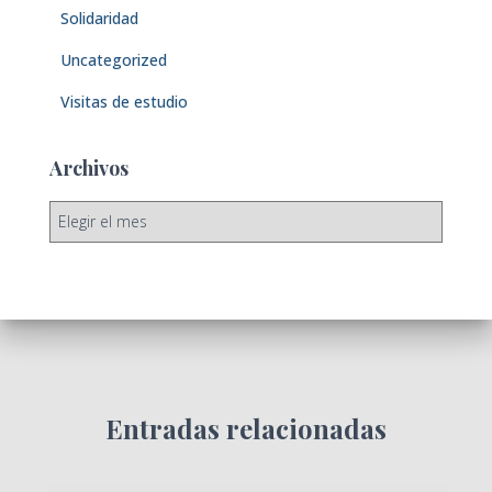
Solidaridad
Uncategorized
Visitas de estudio
Archivos
A
r
c
h
i
v
o
s
Entradas relacionadas