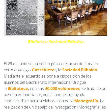
Ó
N
Biblioteca Sociedad Bilbaina
El 29 de Junio se ha hecho público el acuerdo firmado
entre el colegio
Gaztelueta
y la
Sociedad Bilbaina
.
Mediante el acuerdo se pone a disposición de los
alumnos del Bachillerato Internacional Bilingüe
la
Biblioteca
,
con sus
40.000 volúmenes
. Se trata de un
paso muy importante, pues supone una ayuda
imprescindible para la elaboración de la
Monografía
. La
realización de un trabajo de investigación (Monografía) es