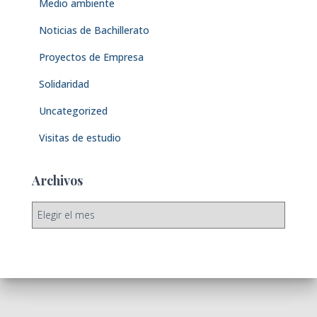
Medio ambiente
Noticias de Bachillerato
Proyectos de Empresa
Solidaridad
Uncategorized
Visitas de estudio
Archivos
A
r
c
h
i
v
o