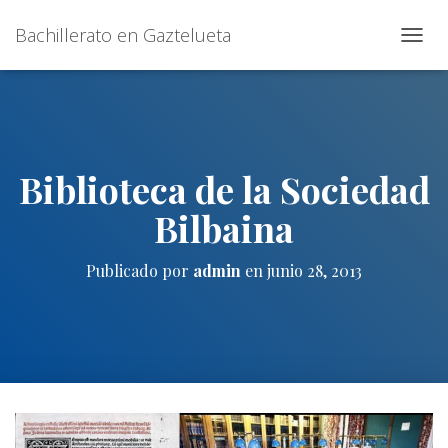
Bachillerato en Gaztelueta
C
A
M
B
I
A
R
Biblioteca de la Sociedad
M
O
Bilbaina
D
O
D
Publicado por
admin
en
junio 28, 2013
E
N
A
V
E
G
A
C
I