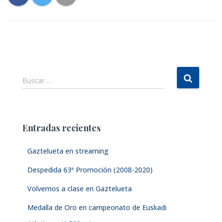
B
Buscar …
u
s
c
a
Entradas recientes
r
:
Gaztelueta en streaming
Despedida 63ª Promoción (2008-2020)
Volvemos a clase en Gaztelueta
Medalla de Oro en campeonato de Euskadi