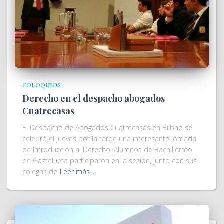
COLOQUIOS
Derecho en el despacho abogados
Cuatrecasas
El Despacho de Abogados Cuatrecasas en Bilbao se
celebró el jueves por la tarde una interesante Jornada
de Introducción al Derecho. Alumnos de Bachillerato
de Gaztelueta participaron en la sesión, junto con sus
colegas de
Leer más…