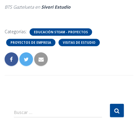
BTS Gaztelueta en
Sívori Estudio
Categorías:
EDUCACIÓN STEAM - PROYECTOS
PROYECTOS DE EMPRESA
VISITAS DE ESTUDIO
B
Buscar …
u
s
c
a