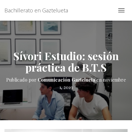
Bachillerato en Gaztelueta
C
A
M
B
I
A
R
Sívori Estudio: sesión
M
O
práctica de B.T.S
D
O
D
Publicado por
Comunicación Gaztelueta
en
noviembre
E
1, 2019
N
A
V
E
G
A
C
I