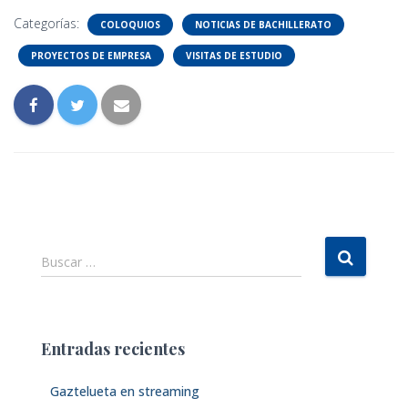
Categorías:
COLOQUIOS
NOTICIAS DE BACHILLERATO
PROYECTOS DE EMPRESA
VISITAS DE ESTUDIO
B
Buscar …
u
s
c
a
Entradas recientes
r
:
Gaztelueta en streaming