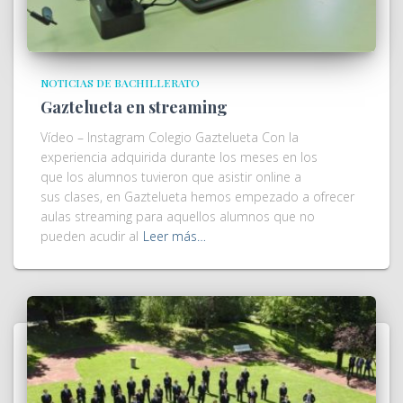
NOTICIAS DE BACHILLERATO
Gaztelueta en streaming
Vídeo – Instagram Colegio Gaztelueta Con la
experiencia adquirida durante los meses en los
que los alumnos tuvieron que asistir online a
sus clases, en Gaztelueta hemos empezado a ofrecer
aulas streaming para aquellos alumnos que no
pueden acudir al
Leer más…