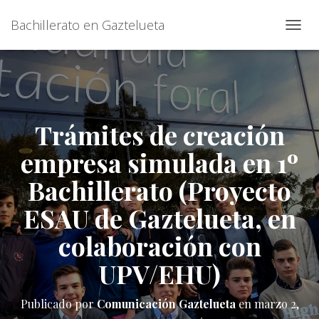
Bachillerato en Gaztelueta
C
A
M
B
I
A
R
Trámites de creación
M
O
empresa simulada en 1º
D
O
Bachillerato (Proyecto
D
E
ESAU de Gaztelueta, en
N
A
colaboración con
V
E
UPV/EHU)
G
A
C
Publicado por
Comunicación Gaztelueta
en
marzo 2,
I