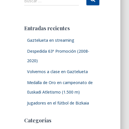
Buscar …
u
s
c
a
Entradas recientes
r
:
Gaztelueta en streaming
Despedida 63ª Promoción (2008-
2020)
Volvemos a clase en Gaztelueta
Medalla de Oro en campeonato de
Euskadi Atletismo (1.500 m)
Jugadores en el fútbol de Bizkaia
Categorías