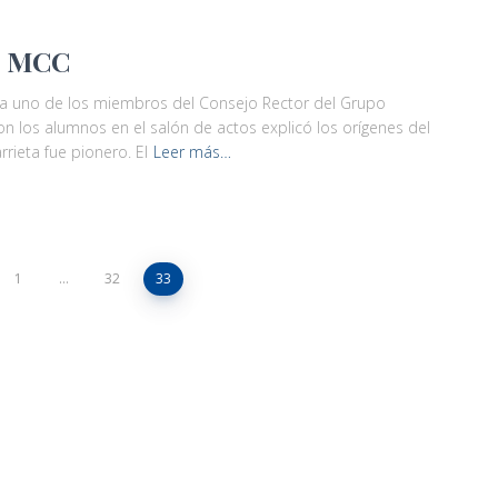
 – MCC
era uno de los miembros del Consejo Rector del Grupo
on los alumnos en el salón de actos explicó los orígenes del
rieta fue pionero. El
Leer más…
1
…
32
33